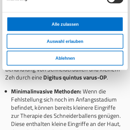
Wann muss Schneiderballen operiert
werden? Schneiderballen-OPs im
Alle zulassen
Überblick
Auswahl erlauben
Reichen konservative Methoden nicht aus oder
ist die Fußfehlstellung besonders stark
Ablehnen
ausgeprägt, raten Ärzt*innen oft zu einer
Behandlung von Schneiderballen und kleinem
Zeh durch eine
Digitus quintus varus-OP
.
Minimalinvasive Methoden:
Wenn die
Fehlstellung sich noch im Anfangsstadium
befindet, können bereits kleinere Eingriffe
zur Therapie des Schneiderballens genügen.
Diese enthalten kleine Eingriffe an der Haut,