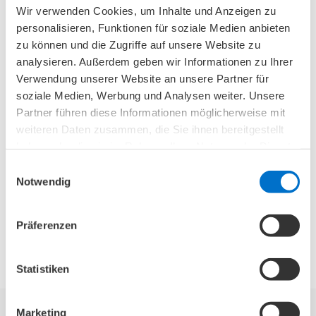
Wir verwenden Cookies, um Inhalte und Anzeigen zu
unterstützt und die Beweglichkeit verbessert.
personalisieren, Funktionen für soziale Medien anbieten
Zudem unterstützt das Tapen des kleinen
zu können und die Zugriffe auf unsere Website zu
Zehs bei einem Schneiderballen die Heilung
analysieren. Außerdem geben wir Informationen zu Ihrer
von Rötungen, Hühneraugen oder
Verwendung unserer Website an unsere Partner für
Entzündungen.
soziale Medien, Werbung und Analysen weiter. Unsere
Fußgymnastik:
Zuletzt können auch
Partner führen diese Informationen möglicherweise mit
weiteren Daten zusammen, die Sie ihnen bereitgestellt
Übungen aus der Fußgymnastik
haben oder die sie im Rahmen Ihrer Nutzung der Dienste
weiterhelfen, um den Schneiderballen und
gesammelt haben.
Einwilligungsauswahl
den kleinen Zeh zu behandeln. Diese können
Notwendig
entweder selbst durchgeführt werden oder
im Rahmen einer professionellen
Präferenzen
Physiotherapie erlernt werden.
Statistiken
Marketing