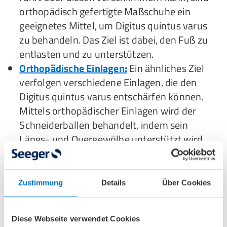
orthopädisch gefertigte Maßschuhe ein
geeignetes Mittel, um Digitus quintus varus
zu behandeln. Das Ziel ist dabei, den Fuß zu
entlasten und zu unterstützen.
Orthopädische Einlagen:
Ein ähnliches Ziel
verfolgen verschiedene Einlagen, die den
Digitus quintus varus entschärfen können.
Mittels orthopädischer Einlagen wird der
Schneiderballen behandelt, indem sein
Längs- und Quergewölbe unterstützt wird.
Schneiderballen tapen:
Wer den
Schneiderballen ohne OP behandeln will,
kann auch selbst tätig werden und den
Zustimmung
Details
Über Cookies
Digitus quintus varus tapen. Tape ist ein
beliebtes Hausmittel gegen den
Diese Webseite verwendet Cookies
Schneiderballen, da es die Gelenkfunktion