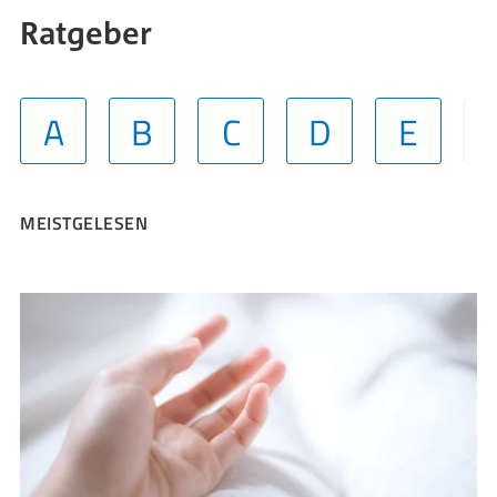
Ratgeber
A
B
C
D
E
MEISTGELESEN