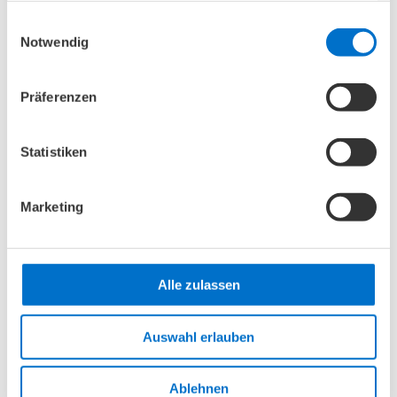
gesammelt haben.
Einwilligungsauswahl
Notwendig
Ratgeber
Präferenzen
A
B
C
D
E
Statistiken
MEISTGELESEN
Marketing
Alle zulassen
Auswahl erlauben
Ablehnen